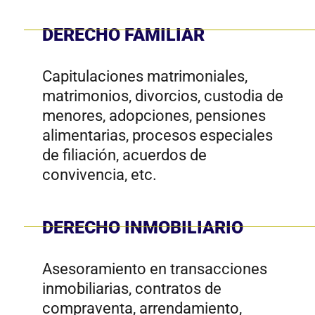
de documentos legales,
testamentos, traspaso de bienes
muebles e inmuebles, mandato de
representación (poderes),
compraventas, formalización de
créditos hipotecarios, constitución
de sociedades, etc.
DERECHO AGRARIO
Asesoramiento en regulaciones
ambientales, evaluación de impacto
ambiental, litigios relacionados con
violaciones a normativas
ambientales, permisos y
autorizaciones.
DERECHO CONSTITUCIONAL
Recurso de amparo, recursos de
hábeas corpus y acciones de