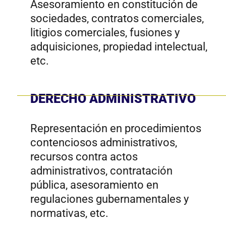
Cap
DERECHO INMOBILIARIO
mat
men
Asesoramiento en transacciones
ali
inmobiliarias, contratos de
fil
compraventa, arrendamiento,
resolución de conflictos sobre
propiedad, escrituración, etc.
DERECHO TRIBUTARIO
Asesoramiento en temas fiscales,
representación en procedimientos
tributarios, planificación fiscal,
impuestos corporativos y
personales, etc.
DERECHO NOTARIAL
Asesoría, redacción y autenticación