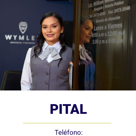
Teléfono:
2473-4090
Correo:
[email protected]
Dirección:
Pital, San Carlos,
100 m oeste y 20 m sur
del templo católico