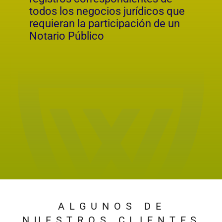
TRES
RAZONES PARA
ELEGIRNOS
Más de 27 años de trayectoria
nos respaldan,
consolidándonos como un
equipo de abogados con una
vasta experiencia en el ámbito
legal. Nuestra historia está
marcada por casos exitosos y
clientes satisfechos, lo que nos
permite ofrecer un
conocimiento profundo y
soluciones legales efectivas a
cualquier desafío que se nos