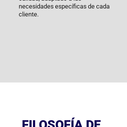
sociedad y al medio ambiente.
Implementamos prácticas
sostenibles y éticas, y
promovemos una cultura de
responsabilidad social entre
nuestros empleados y clientes.​
Escríbanos será un
placer atenderle
Nombre
Correo
Mensaje