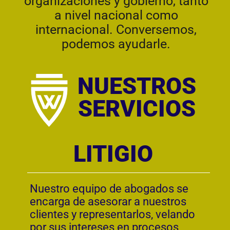
Nuestro equipo de abogados se
encarga de asesorar a nuestros
clientes y representarlos, velando
por sus intereses en procesos
administrativos o judiciales en los
que sean parte. Con una vasta
experiencia y un profundo
conocimiento de las leyes, nos
dedicamos a ofrecer soluciones
legales personalizadas y efectivas.
NOTARIADO
Nuestro equipo de notarios se
encargan de asesorar de
manera objetiva e imparcial a
nuestros clientes en la
preparación, redacción,
autorización e inscripción en los
registros correspondientes de
todos los negocios jurídicos que
requieran la participación de un
Notario Público