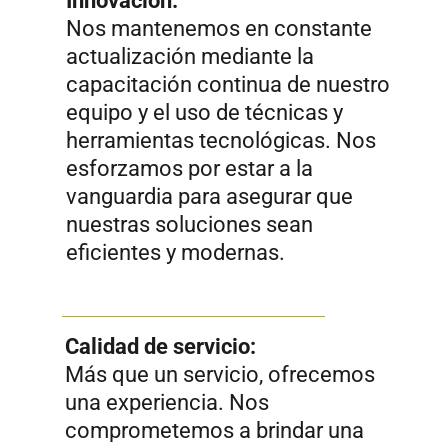
Contáctenos
© 2024 Wymlex · Derechos
reservados.​
WEB DESIGN REPUBLICA CREATIVA