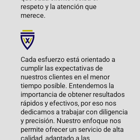
equipo y el uso de técnicas y
herramientas tecnológicas. Nos
esforzamos por estar a la
vanguardia para asegurar que
nuestras soluciones sean
eficientes y modernas.​
Calidad de servicio:
Más que un servicio, ofrecemos
una experiencia. Nos
comprometemos a brindar una
calidad excepcional en cada
interacción, asegurando que
cada cliente se sienta valorado y
satisfecho. Nos esforzamos por
superar las expectativas en cada
detalle.​
Responsabilidad social:
técn
Creemos en la importancia de
esf
contribuir positivamente a la