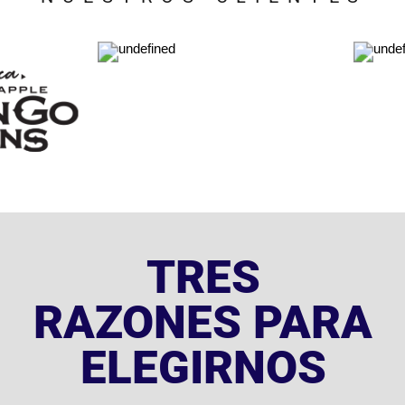
presente​
Nuestros estándares éticos
garantizan a nuestros usuarios
compromiso y trato justo.
Valoramos la confianza que
depositan en nosotros y nos
esforzamos por mantener una
comunicación abierta y
honesta. La lealtad y la
transparencia son pilares en
nuestra práctica, asegurando
que cada cliente reciba el
respeto y la atención que
merece.​
Cada esfuerzo está orientado a